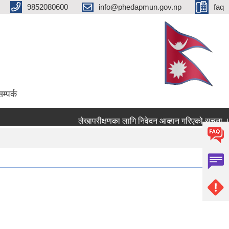
9852080600
info@phedapmun.gov.np
faq
म्पर्क
लेखापरीक्षणका लागि निवेदन आव्हान गरिएको सूचना ।
स